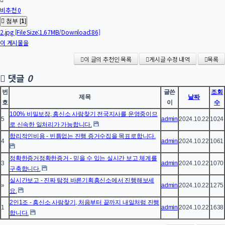
비추천 0
첨부 [
1
]
2.jpg
[File Size:1.67MB/Download:86]
이 게시물을
이 글의 추천인 목록
게시글 수정 내역
목록
댓글
0
번
글쓴
조회
제목
날짜
호
이
수
100% 비밀보장, 흥신소 사람찾기 전국지사를 운영중이므
5
admin
2024.10.22
1024
로 신속한 일처리가 가능합니다.
합리적인비용 - 빈틈없는 진행 증거수집을 목표로합니다.
4
admin
2024.10.22
1061
정확한증거정확한증거 - 믿을 수 있는 실시간 보고 체계를
3
admin
2024.10.22
1070
구축합니다.
실시간보고 - 진짜 탐정 바른기획흥신소에서 진행해보세
»
admin
2024.10.22
1275
요.
2인1조 - 흥신소 사람찾기, 처음부터 끝까지 내일처럼 진행
1
admin
2024.10.22
1638
합니다.