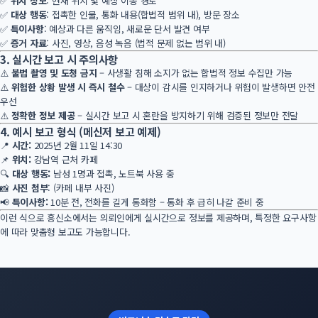
✅
위치 정보
: 현재 위치 및 예상 이동 경로
✅
대상 행동
: 접촉한 인물, 통화 내용(합법적 범위 내), 방문 장소
✅
특이사항
: 예상과 다른 움직임, 새로운 단서 발견 여부
✅
증거 자료
: 사진, 영상, 음성 녹음 (법적 문제 없는 범위 내)
3. 실시간 보고 시 주의사항
⚠️
불법 촬영 및 도청 금지
– 사생활 침해 소지가 없는 합법적 정보 수집만 가능
⚠️
위험한 상황 발생 시 즉시 철수
– 대상이 감시를 인지하거나 위험이 발생하면 안전
우선
⚠️
정확한 정보 제공
– 실시간 보고 시 혼란을 방지하기 위해 검증된 정보만 전달
4. 예시 보고 형식 (메신저 보고 예제)
📍
시간:
2025년 2월 11일 14:30
📌
위치:
강남역 근처 카페
🔍
대상 행동:
남성 1명과 접촉, 노트북 사용 중
📸
사진 첨부
: (카페 내부 사진)
📢
특이사항:
10분 전, 전화를 길게 통화함 – 통화 후 급히 나갈 준비 중
이런 식으로 흥신소에서는 의뢰인에게 실시간으로 정보를 제공하며, 특정한 요구사항
에 따라 맞춤형 보고도 가능합니다.