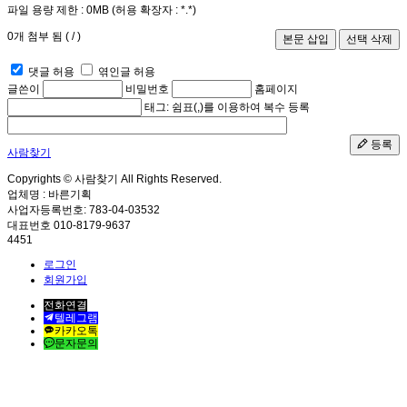
파일 용량 제한 :
0MB
(허용 확장자 :
*.*
)
0
개 첨부 됨 (
/
)
댓글 허용
엮인글 허용
글쓴이
비밀번호
홈페이지
태그: 쉼표(,)를 이용하여 복수 등록
등록
사람찾기
Copyrights © 사람찾기 All Rights Reserved.
업체명 : 바른기획
사업자등록번호: 783-04-03532
대표번호 010-8179-9637
4451
로그인
회원가입
전화연결
텔레그램
카카오톡
문자문의