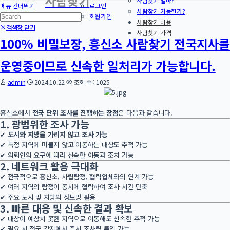
사람찾기
사람찾기 얼마?
메뉴 건너뛰기
로그인
사람찾기 가능한가?
회원가입
사람찾기 비용
검색창 닫기
사람찾기 가격
100% 비밀보장, 흥신소 사람찾기 전국지사
운영중이므로 신속한 일처리가 가능합니다.
admin
2024.10.22
조회 수 : 1025
흥신소에서
전국 단위 조사를 진행하는 장점
은 다음과 같습니다.
1. 광범위한 조사 가능
✔
도시와 지방을 가리지 않고 조사 가능
✔ 특정 지역에 머물지 않고 이동하는 대상도 추적 가능
✔ 의뢰인의 요구에 따라 신속한 이동과 조치 가능
2. 네트워크 활용 극대화
✔ 전국적으로 흥신소, 사립탐정, 협력업체와의 연계 가능
✔ 여러 지역의 탐정이 동시에 협력하여 조사 시간 단축
✔ 주요 도시 및 지방의 정보망 활용
3. 빠른 대응 및 신속한 결과 확보
✔ 대상이 예상치 못한 지역으로 이동해도 신속한 추적 가능
✔ 필요 시 전국 각지에서 즉시 조사팀 투입 가능