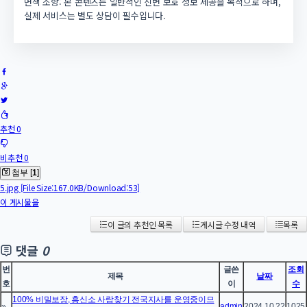
면책 조항: 본 콘텐츠는 일반적인 신변 보호 정보 제공을 목적으로 하며,
실제 서비스는 별도 상담이 필수입니다.
추천 0
비추천 0
첨부 [
1
]
5.jpg
[File Size:167.0KB/Download:53]
이 게시물을
이 글의 추천인 목록
게시글 수정 내역
목록
댓글
0
번
글쓴
조회
제목
날짜
호
이
수
100% 비밀보장, 흥신소 사람찾기 전국지사를 운영중이므
»
admin
2024.10.22
1025